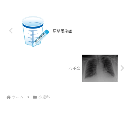
尿路感染症
心不全
ホーム
小児科