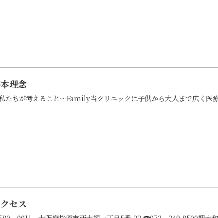
基本理念
私たちが考えること～Family当クリニックは子供から大人まで広く医療
アクセス
580－0011 大阪府松原市西大塚一丁目5番-22 ☎072－349-8500堺大