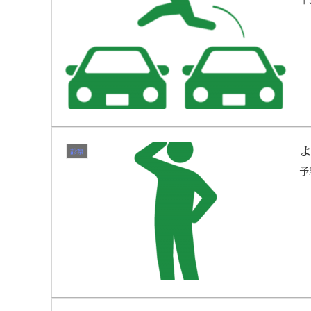
よ
診察
予