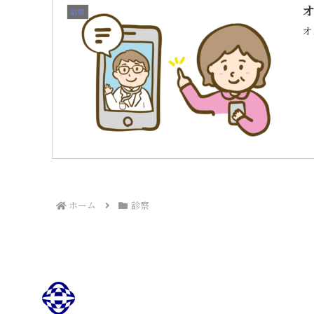
診察
オ
ホーム
診察