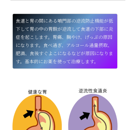
食道と胃の間にある噴門部の逆流防止機能が低
下して胃の中の胃酸が逆流して食道の下部に炎
症を起こします。胃痛、胸やけ、げっぷの原因
になります。食べ過ぎ、アルコール過量摂取、
肥満、食後すぐよこになるなどが原因になりま
す。基本的にお薬を使って治療します。